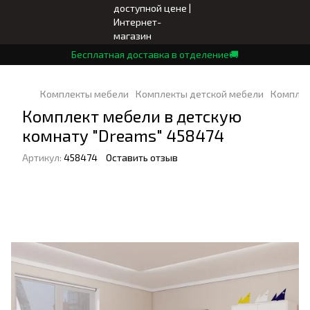
Бесплатная доставка в отделение🚚
Комплекты мебели
Комплекты детской мебели
Комплек
Комплект мебели в детскую
комнату "Dreams" 458474
Артикул:
458474
Оставить отзыв