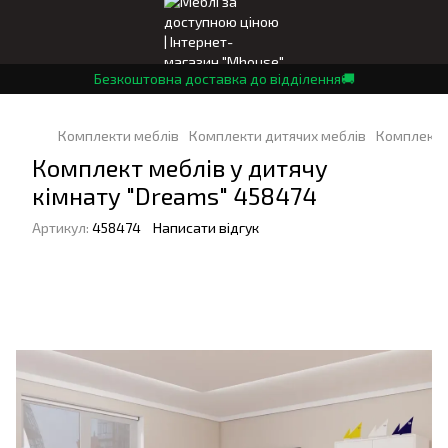
Безкоштовна доставка до відділення🚚
Комплекти меблів
Комплекти дитячих меблів
Комплект м
Комплект меблів у дитячу
кімнату "Dreams" 458474
Артикул:
458474
Написати відгук