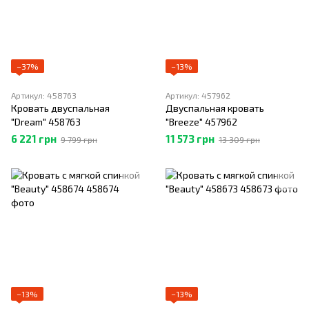
−37%
−13%
Артикул: 458763
Артикул: 457962
Кровать двуспальная
Двуспальная кровать
"Dream" 458763
"Breeze" 457962
6 221 грн
11 573 грн
9 799 грн
13 309 грн
−13%
−13%