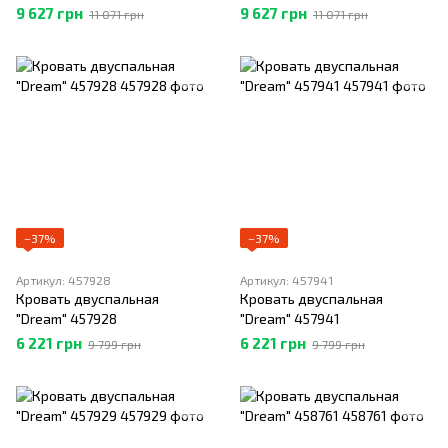
457961
458253
9 627 грн
9 627 грн
11 071 грн
11 071 грн
−37%
−37%
Артикул: 457928
Артикул: 457941
Кровать двуспальная
Кровать двуспальная
"Dream" 457928
"Dream" 457941
6 221 грн
6 221 грн
9 799 грн
9 799 грн