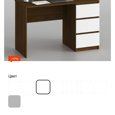
−37%
Цвет