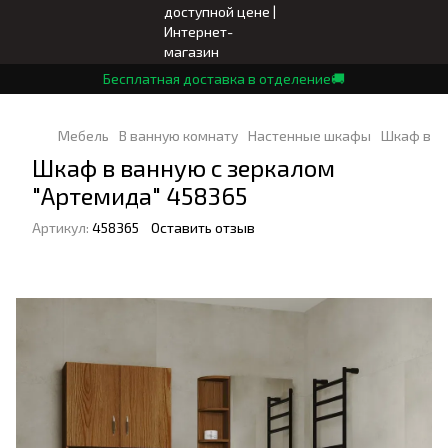
Бесплатная доставка в отделение🚚
Мебель
В ванную комнату
Настенные шкафы
Шкаф в ва
Шкаф в ванную с зеркалом
"Артемида" 458365
Артикул:
458365
Оставить отзыв