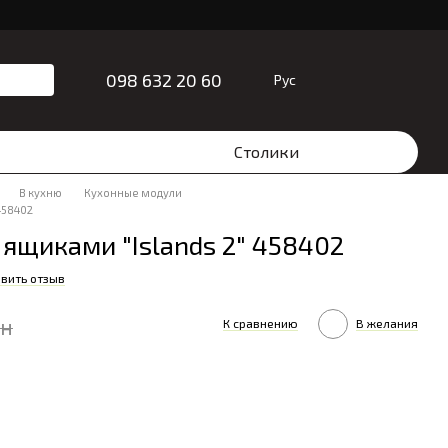
098 632 20 60
Рус
Столики
В кухню
Кухонные модули
458402
ящиками "Islands 2" 458402
вить отзыв
рн
К сравнению
В желания