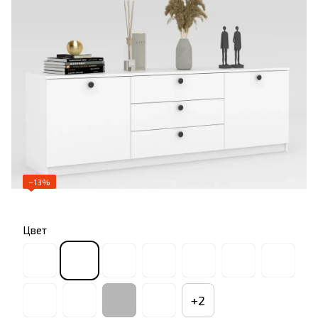
−13%
Цвет
+2