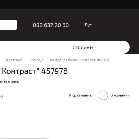
098 632 20 60
Рус
Столики
В детскую
Комоды
Комод для белья "Контраст" 457978
"Контраст" 457978
вить отзыв
н
К сравнению
В желания