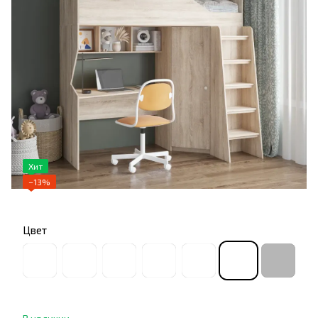
Хит
−13%
Цвет