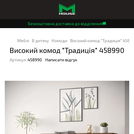
Безкоштовна доставка до відділення🚚
Меблі
В дитячу
Комоди
Високий комод "Традиція" 4589
Високий комод "Традиція" 458990
Артикул:
458990
Написати відгук