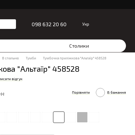
098 632 20 60
Укр
Столики
В спальню
Тумби
Тумбочка приліжкова "Альтаїр" 458528
ова "Альтаїр" 458528
исати відгук
рн
Порівняти
В бажання