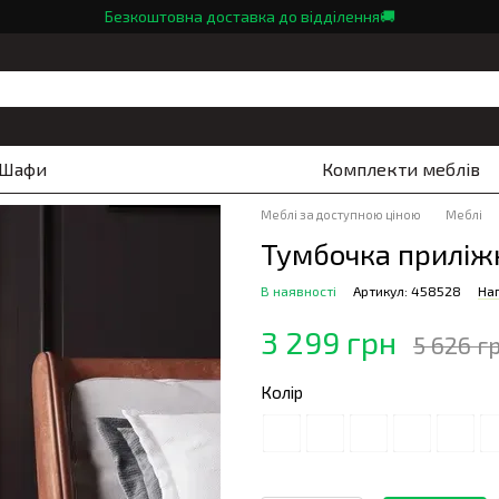
Безкоштовна доставка до відділення🚚
Шафи
Комплекти меблів
Меблі за доступною ціною
Меблі
Тумбочка приліжк
В наявності
Артикул: 458528
Нап
3 299 грн
5 626 г
Колір