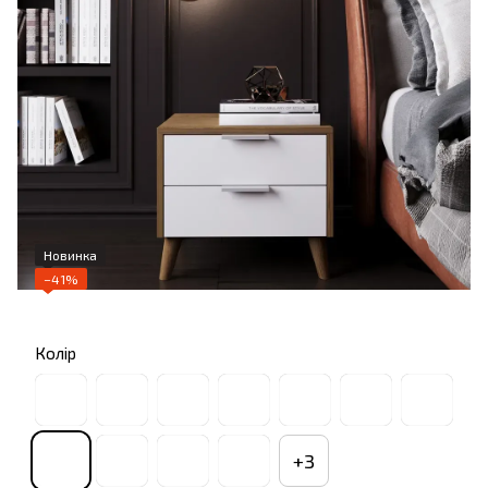
Новинка
−41%
Колір
+3