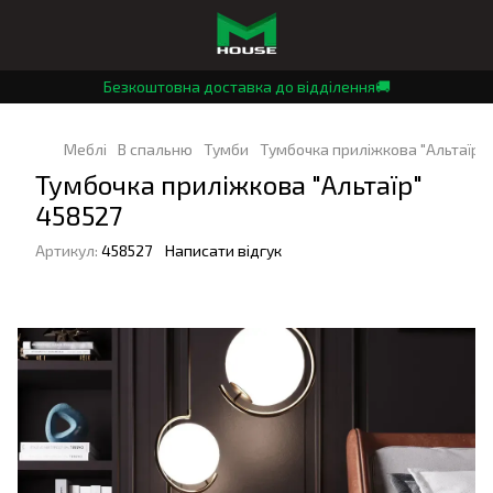
Безкоштовна доставка до відділення🚚
Меблі
В спальню
Тумби
Тумбочка приліжкова "Альтаїр" 
Тумбочка приліжкова "Альтаїр"
458527
Артикул:
458527
Написати відгук