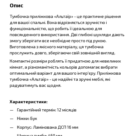
Опис
Тумбочка приліжкова «Альтаїр» - це практичне рішення
для вашої спальні. Вона відрізняється зручністю і
функціональністю, що робить її ідеальною для
повсякденного використання. Дві глибокі шухляди дають
змогу зберігати все необхідне просто під рукою.
Виготовлена з якісного матеріалу, ця тумбочка
прослужить довго, зберігаючи свій зовнішній вигляд.
Компактні розміри роблять її придатною для невеликих
кімнат, а різноманітність кольорів допомагає вибрати
оптимальний варіант для вашого інтер'єру. Приліжкова
тумбочка «Альтаїр» - це надійні та зручні меблі, які
радуватимуть вас щодня.
Характеристики:
Гарантійний термін: 12 місяців
Ніжки: Бук
Корпус: Ламінована ДСП 16 мм
Ширина тумби: 450 мм