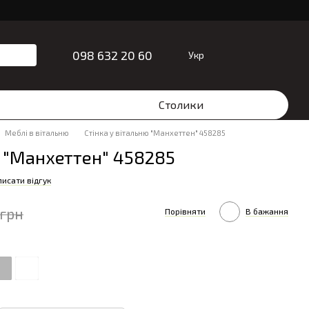
098 632 20 60
Укр
Столики
Меблі в вітальню
Стінка у вітальню "Манхеттен" 458285
ю "Манхеттен" 458285
исати відгук
 грн
Порівняти
В бажання