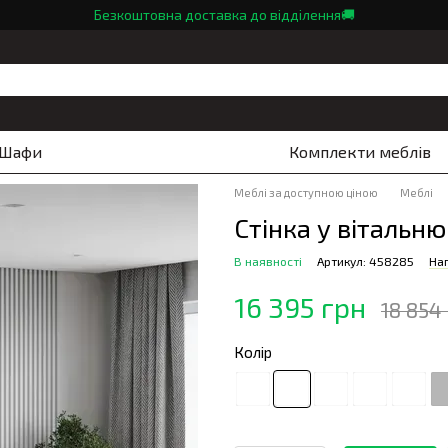
Безкоштовна доставка до відділення🚚
Шафи
Комплекти меблів
Меблі за доступною ціною
Меблі
Стінка у вітальн
В наявності
Артикул: 458285
Нап
16 395 грн
18 854
Колір