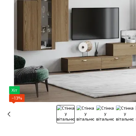
Хіт
−13%