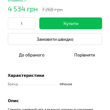
В наявності
4 534 грн
7 268 грн
Купити
Замовити швидко
До обраного
Порівняти
Характеристики
Бренд
mhouse
Опис
Створіть чарівний світ для вашої дитини зі стелажем