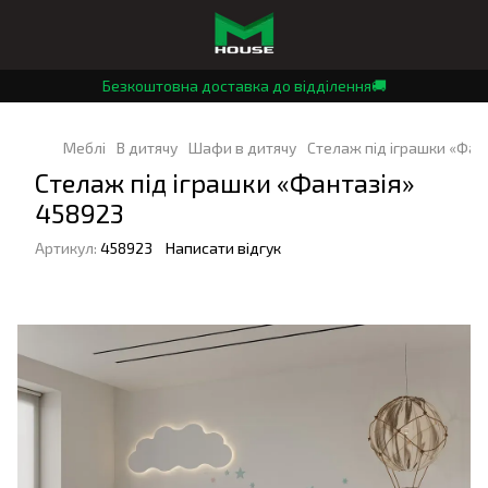
Безкоштовна доставка до відділення🚚
Меблі
В дитячу
Шафи в дитячу
Стелаж під іграшки «Фан
Стелаж під іграшки «Фантазія»
458923
Артикул:
458923
Написати відгук