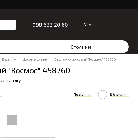
098 632 20 60
Укр
Столики
В дитячу
Шафи в дитячу
Стелаж книжковий "Космос" 458760
й "Космос" 458760
исати відгук
н
Порівняти
В бажання