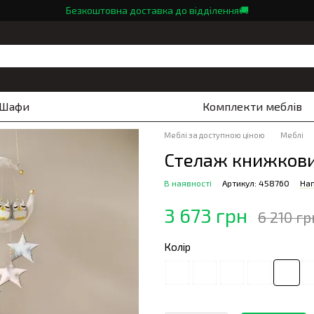
Безкоштовна доставка до відділення🚚
Шафи
Комплекти меблів
Меблі за доступною ціною
Меблі
Стелаж книжкови
В наявності
Артикул: 458760
Нап
3 673 грн
6 210 гр
Колір