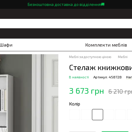
Безкоштовна доставка до відділення🚚
Шафи
Комплекти меблів
Меблі за доступною ціною
Меблі
Стелаж книжкови
В наявності
Артикул: 458728
Нап
3 673 грн
6 210 гр
Колір