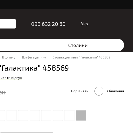
098 632 20 60
Укр
Столики
В дитячу
Шафи в дитячу
Стелаж для книг "Галактика" 458569
"Галактика" 458569
исати відгук
рн
Порівняти
В бажання