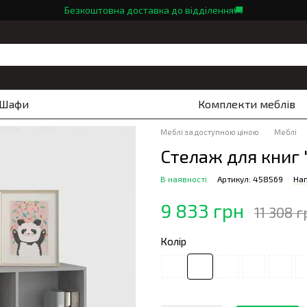
Безкоштовна доставка до відділення🚚
Шафи
Комплекти меблів
Меблі за доступною ціною
Меблі
Стелаж для книг 
В наявності
Артикул: 458569
Нап
9 833 грн
11 308 г
Колір