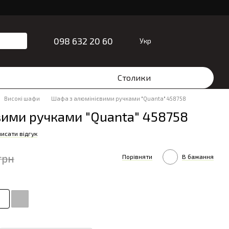
098 632 20 60
Укр
Столики
Високі шафи
Шафа з алюмінієвими ручками "Quanta" 458758
вими ручками "Quanta" 458758
исати відгук
грн
Порівняти
В бажання