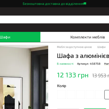
Безкоштовна доставка до відділення🚚
Шафи
Комплекти меблів
Меблі за доступною ціною
Шафи
Шафа з алюмініє
В наявності
Артикул: 458758
Нап
12 133 грн
13 953 
Колір