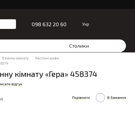
098 632 20 60
Укр
Столики
В ванну кімнату
Настінні шафи
58374
нну кімнату «Гера» 458374
исати відгук
н
Порівняти
В бажання