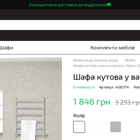
Безкоштовна доставка до відділення🚚
Шафи
Комплекти меблів
Меблі за доступною ціною
Меблі
Шафа кутова у ванну кімнату «Гера» 4
Шафа кутова у ва
В наявності
Артикул: 458374
Нап
1 846 грн
3 293 гр
Колір