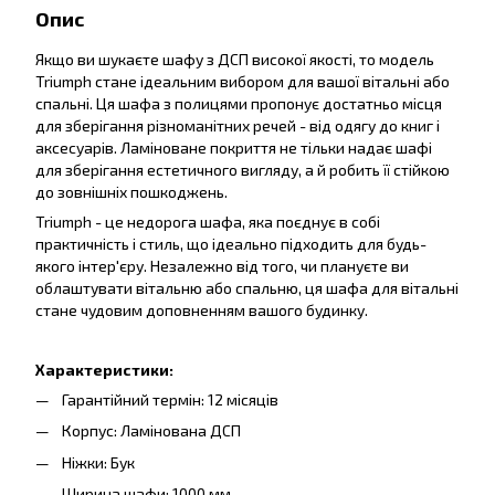
Опис
Якщо ви шукаєте шафу з ДСП високої якості, то модель
Triumph стане ідеальним вибором для вашої вітальні або
спальні. Ця шафа з полицями пропонує достатньо місця
для зберігання різноманітних речей - від одягу до книг і
аксесуарів. Ламіноване покриття не тільки надає шафі
для зберігання естетичного вигляду, а й робить її стійкою
до зовнішніх пошкоджень.
Triumph - це недорога шафа, яка поєднує в собі
практичність і стиль, що ідеально підходить для будь-
якого інтер'єру. Незалежно від того, чи плануєте ви
облаштувати вітальню або спальню, ця шафа для вітальні
стане чудовим доповненням вашого будинку.
Характеристики:
Гарантійний термін: 12 місяців
Корпус: Ламінована ДСП
Ніжки: Бук
Ширина шафи: 1000 мм