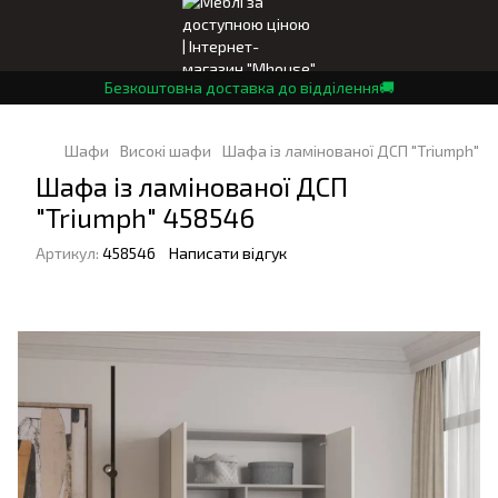
Безкоштовна доставка до відділення🚚
Шафи
Високі шафи
Шафа із ламінованої ДСП "Triumph" 4
Шафа із ламінованої ДСП
"Triumph" 458546
Артикул:
458546
Написати відгук