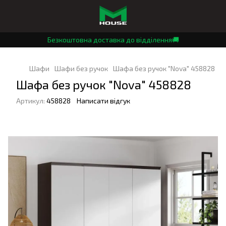
Безкоштовна доставка до відділення🚚
Шафи
Шафи без ручок
Шафа без ручок "Nova" 458828
Шафа без ручок "Nova" 458828
Артикул:
458828
Написати відгук