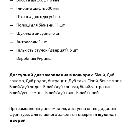
Глибина шафи: 500 мм
Штанга для одягу: 1 шт
Полиці для білизни: 11 шт
Шухляда висувна: 6 шт
Антресоль: 1 шт
Кількість стулок (дверцят): 6 шт
Виробник: Україна
Доступний для замовлення в кольорах
: Білий, Дуб
сонома, Дуб родос, Антрацит, Дуб тахо, Сірий, Венге магія,
Білий/дуб родос, Білий/дуб сонома, Білий/антрацит,
Білий/уенге магія, Білий/дуб тахо, Білий/сірий.
При замовленні даної моделі, доступна опція додавання
фурнітури, для плавного закриття і відкриття
шухляд і
дверей
.