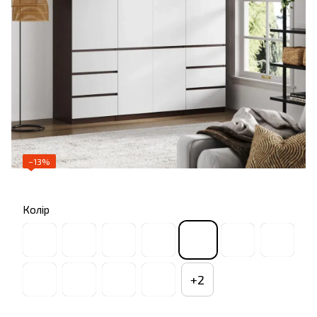
−13%
Колір
+2