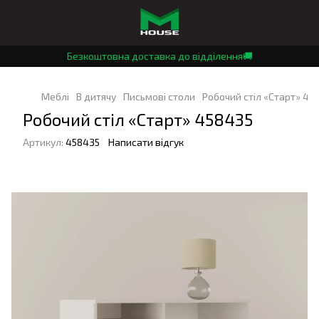
Безкоштовна доставка до відділення🚚
Меблі
В дитячу
Письмові столи
Робочий стіл «Старт» 45
Робочий стіл «Старт» 458435
Артикул:
458435
Написати відгук