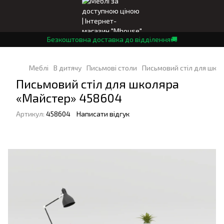
Безкоштовна доставка до відділення🚚
Меблі
В дитячу
Письмові столи
Письмовий стіл для шко
Письмовий стіл для школяра
«Майстер» 458604
Артикул:
458604
Написати відгук