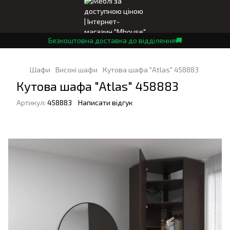
Безкоштовна доставка до відділення🚚
Шафи
Високі шафи
Кутова шафа "Atlas" 458883
Кутова шафа "Atlas" 458883
Артикул:
458883
Написати відгук