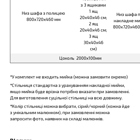
з 3 ящиками
1 ящ
Низ шафа з полицею
Низ шафа п
20х40х46 см;
800х720х460 мм
накладне ми
2 ящ
800х720х460
20х40х46 см;
3 ящ
30х40х46
см)
Цоколь 2000х100мм
*
У комплект не входить мийка (можна замовити окремо)
*
Стільниця стандартна з урахуванням накладної мийки,
якщо мийка буде врізна потрібно вказати при замовленні.
Для виготовлення суцільної стільниці на всю довжину.
*
Колір стільниці можна вибрати, сірий/чорний (кожна йде
з унікальним малюнком), при замовленні можна
запросити фото, наявних на складі малюнків.