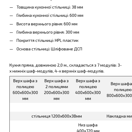
Товщина кухонної стільниці: 38 мм
Глибина кухонної стільниці: 600 мм
Висота верхнього рівня: 600 мм
Глибина верхнього рівня: 300 мм
Покриття стільниці: HPL пластик
Основа стільниці: Шліфоване ДСП
Кухня пряма, довжиною 2,0 м., складається з 7 модулів: 3-
х нижніх шаф-модулів, 4-х верхніх шаф-модулів.
Верх шафа з
Верх шафа з
Верх шафа з
Верх шафа
полицею
2 полицями
полицею
полицею
600х600х300
200х600х300
400х600х300
800х600х300
мм
мм
мм
стільниця 1200х600х38мм
Накладна ми
Низ шафа
400х720 мм