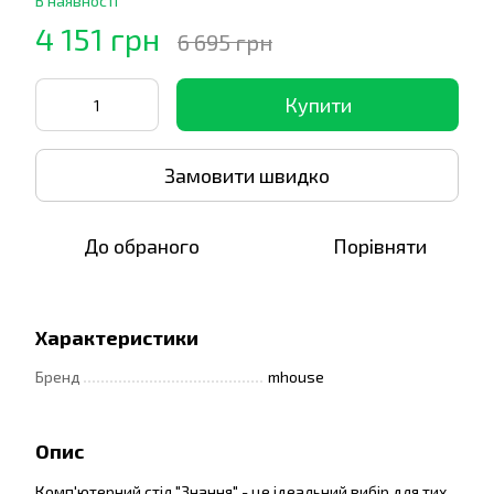
В наявності
4 151 грн
6 695 грн
Купити
Замовити швидко
До обраного
Порівняти
Характеристики
Бренд
mhouse
Опис
Комп'ютерний стіл "Знання" - це ідеальний вибір для тих,