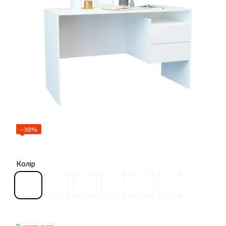
−38%
Колір