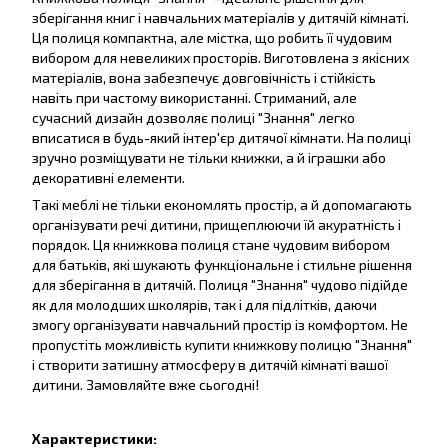
зберігання книг і навчальних матеріалів у дитячій кімнаті.
Ця полиця компактна, але містка, що робить її чудовим
вибором для невеликих просторів. Виготовлена з якісних
матеріалів, вона забезпечує довговічність і стійкість
навіть при частому використанні. Стриманий, але
сучасний дизайн дозволяє полиці "Знання" легко
вписатися в будь-який інтер'єр дитячої кімнати. На полиці
зручно розміщувати не тільки книжки, а й іграшки або
декоративні елементи.
Такі меблі не тільки економлять простір, а й допомагають
організувати речі дитини, прищеплюючи їй акуратність і
порядок. Ця книжкова полиця стане чудовим вибором
для батьків, які шукають функціональне і стильне рішення
для зберігання в дитячій. Полиця "Знання" чудово підійде
як для молодших школярів, так і для підлітків, даючи
змогу організувати навчальний простір із комфортом. Не
пропустіть можливість купити книжкову полицю "Знання"
і створити затишну атмосферу в дитячій кімнаті вашої
дитини. Замовляйте вже сьогодні!
Характеристики: