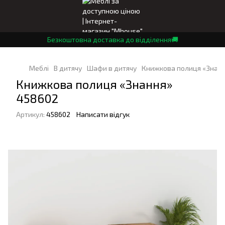
Безкоштовна доставка до відділення🚚
Меблі
В дитячу
Шафи в дитячу
Книжкова полиця «Знанн
Книжкова полиця «Знання»
458602
Артикул:
458602
Написати відгук