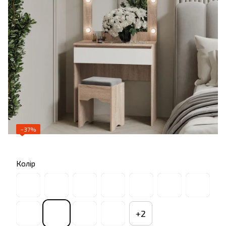
−37%
Колір
+2