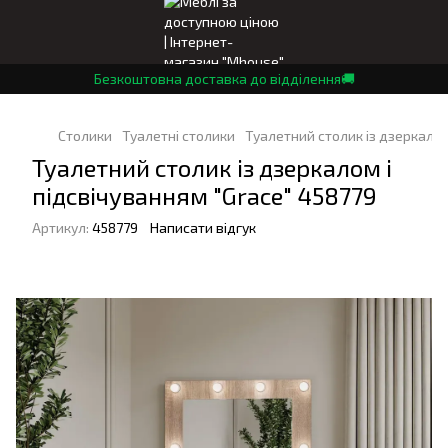
Безкоштовна доставка до відділення🚚
Столики
Туалетні столики
Туалетний столик із дзеркалом
Туалетний столик із дзеркалом і
підсвічуванням "Grace" 458779
Артикул:
458779
Написати відгук