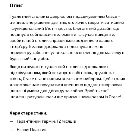
Опис
Туалетний столик із дзеркалом і підсвічуванням Grace -
це ідеальне рішення для тих, хто хоче створити затишний
і функціональний б'юті-простір. Елегантний дизайн, що
поєднує в собі класичні елементи та сучасні акценти,
зробить цей столик справжньою родзинкою вашого
інтер'єру. Велике дзеркало з підсвічуванням по
периметру забезпечує ідеальне освітлення для макіяжу в
будь-який час доби.
Якщо ви шукаєте туалетний столик із дзеркалом і
підсвічуванням, який поєднує в собі стиль, зручність і
якість, Grace стане вашим ідеальним вибором. Цей столик
допоможе вам почуватися впевнено щодня, створюючи
ідеальні умови для догляду за собою. Зробіть свої
щоденні ритуали краси ще приємнішими разом із Grace!
Характеристики:
Гарантійний термін: 12 місяців
Ніжки: Пластик